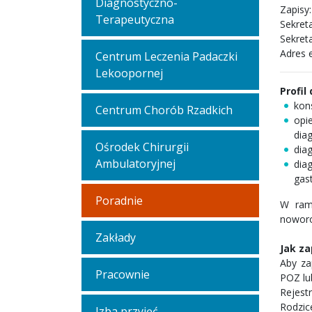
Diagnostyczno-
Zapisy
Terapeutyczna
Sekreta
Sekreta
Adres 
Centrum Leczenia Padaczki
Lekoopornej
Profil
kon
Centrum Chorób Rzadkich
opi
dia
Ośrodek Chirurgii
dia
Ambulatoryjnej
dia
gas
Poradnie
W rama
noworo
Zakłady
Jak za
Aby za
Pracownie
POZ lu
Rejestr
Rodzic
Izba przyjęć