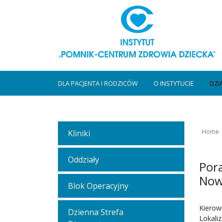
DLA PACJENTA I RODZICÓW
O INSTYTUCIE
DZI
Home
Kliniki
Oddziały
Pora
Now
Blok Operacyjny
Kierow
Dzienna Strefa
Lokaliz