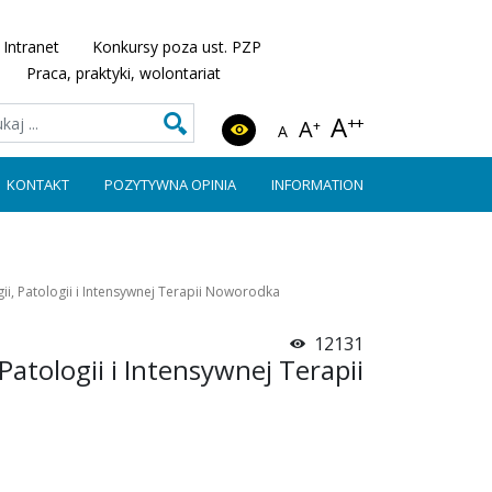
Intranet
Konkursy poza ust. PZP
Praca, praktyki, wolontariat
A
++
A
+
A
KONTAKT
POZYTYWNA OPINIA
INFORMATION
ii, Patologii i Intensywnej Terapii Noworodka
12131
Patologii i Intensywnej Terapii