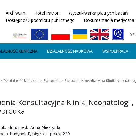
Archiwum
Hotel Patron
Wyszukiwarka płatnych badań
Dostępność podmiotu publicznego
Dokumentacja medyczna
AŁALNOŚĆ KLINICZNA
DZIAŁALNOŚĆ NAUKOWA
WSPÓŁPRACA
Działalność kliniczna
Poradnie
Poradnia Konsultacyjna Kliniki Neonatolog
dnia Konsultacyjna Kliniki Neonatologii, 
orodka
nik: dr n. med. Anna Niezgoda
acja: budynek E, piętro II, pokój 229