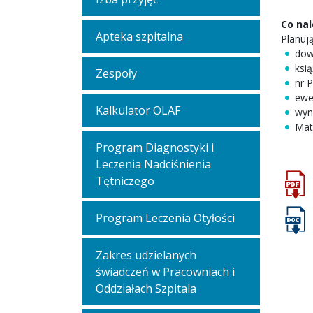
Co nal
Apteka szpitalna
Planuj
dow
ksią
Zespoły
nr 
ewe
Kalkulator OLAF
wyn
Mat
Program Diagnostyki i
Leczenia Nadciśnienia
Tętniczego
Program Leczenia Otyłości
Zakres udzielanych
świadczeń w Pracowniach i
Oddziałach Szpitala