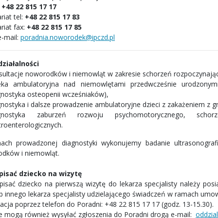
:
+48 22 815 17 17
riat tel:
+48 22 815 17 83
riat fax:
+48 22 815 17 85
e-mail:
poradnia.noworodek@ipczd.pl
 działalności
sultacje noworodków i niemowląt w zakresie schorzeń rozpoczynają
eka ambulatoryjna nad niemowlętami przedwcześnie urodzonym
gnostyka osteopenii wcześniaków),
gnostyka i dalsze prowadzenie ambulatoryjne dzieci z zakażeniem z 
gnostyka zaburzeń rozwoju psychomotorycznego, schorz
troenterologicznych.
ch prowadzonej diagnostyki wykonujemy badanie ultrasonograf
dków i niemowląt.
pisać dziecko na wizytę
pisać dziecko na pierwszą wizytę do lekarza specjalisty należy po
b innego lekarza specjalisty udzielającego świadczeń w ramach umo
acja poprzez telefon do Poradni: +48 22 815 17 17 (godz. 13-15.30).
e mogą również wysyłać zgłoszenia do Poradni drogą e-mail:
oddzia