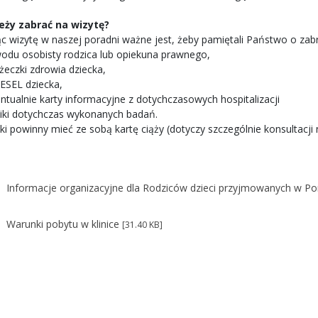
eży zabrać na wizytę?
ąc wizytę w naszej poradni ważne jest, żeby pamiętali Państwo o z
odu osobisty rodzica lub opiekuna prawnego,
żeczki zdrowia dziecka,
PESEL dziecka,
ntualnie karty informacyjne z dotychczasowych hospitalizacji
iki dotychczas wykonanych badań.
ki powinny mieć ze sobą kartę ciąży (dotyczy szczególnie konsultacj
Informacje organizacyjne dla Rodziców dzieci przyjmowanych w Po
Warunki pobytu w klinice
[31.40 KB]