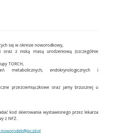
cych się w okresie noworodkowy,
i oraz z niską masą urodzeniową (szczególnie
grupy TORCH,
eń metabolicznych, endokrynologicznych i
iczne przezciemiączkowe oraz jamy brzusznej u
siadać kod skierowania wystawionego przez lekarza
wy z NFZ.
l.noworodek@ipczd.pl