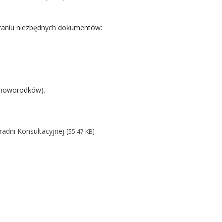
abraniu niezbędnych dokumentów:
i noworodków).
radni Konsultacyjnej
[55.47 KB]