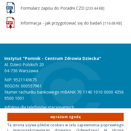
Formularz zapisu do Poradni CZD
[233.44 KB]
Informacja - jak przygotować się do badań
[116.68 KB]
Instytut "Pomnik - Centrum Zdrowia Dziecka"
Al. Dzieci Polskich 20
04-730 Warszawa
NIP: 9521143675
REGON: 000557961
Numer rachunku bankowego mBANK 70 1140 1010 0000 4356
9500 1001
Infolinia dla telefonów stacjonarnych
801 051 000
wyrażam zgodę
Infolinia dla telefonów komórkowych
Ta strona używa plików cookies w celu zapewnienia poprawnego
22 815 10 00
i spersonalizowanego działania. Odwiedzając tę strone