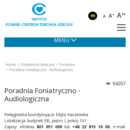
A
++
A
+
A
MENU
Home
Działalność kliniczna
Poradnie
Poradnia Foniatryczno - Audiologiczna
94207
Poradnia Foniatryczno -
Audiologiczna
Pielęgniarka koordynująca: Edyta Kaszewska
Lokalizacja: budynek RB, piętro I, pokój 101
Zapisy: infolinia
801 051 000
lub
+48 22 815 10 00
, e-mail: