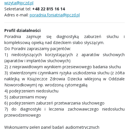
wizyta@ipczd.pl
Sekretariat tel:
+48 22 815 16 14
Adres e-mail:
poradnia.foniatria@ipczd.pl
Profil działalności
Poradnia zajmuje się diagnostyką zaburzeń słuchu i
kompleksową opieką nad dzieckiem słabo słyszącym.
Do Poradni zapraszamy pacjentów:
1) niedosłyszących korzystających z aparatów słuchowych
(aparatów i implantów słuchowych)
2) z nieprawidłowym wynikiem przesiewowego badania słuchu
3) stwierdzonymi czynnikami ryzyka uszkodzenia słuchu (z żółta
naklejką w Książeczce Zdrowia Dziecka wklejoną w Oddziale
Noworodkowym) np. wrodzoną cytomegalią
4) podejrzeniem niedosłuchu
5) zaburzeniami mowy
6) podejrzeniem zaburzeń przetwarzania słuchowego
7) do diagnostyki i leczenia zachowawczego niedosłuchu
przewodzeniowego
Wykonujemy pełen panel badań audiometrycznych