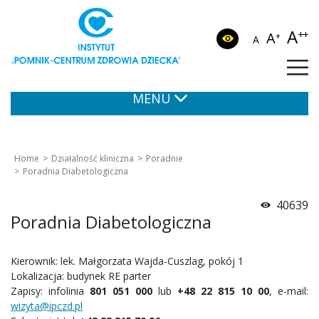
A
++
A
+
A
MENU
Home
Działalność kliniczna
Poradnie
Poradnia Diabetologiczna
40639
Poradnia Diabetologiczna
Kierownik: lek. Małgorzata Wajda-Cuszlag, pokój 1
Lokalizacja: budynek RE parter
Zapisy: infolinia
801 051 000
lub
+48 22 815 10 00
, e-mail:
wizyta@ipczd.pl