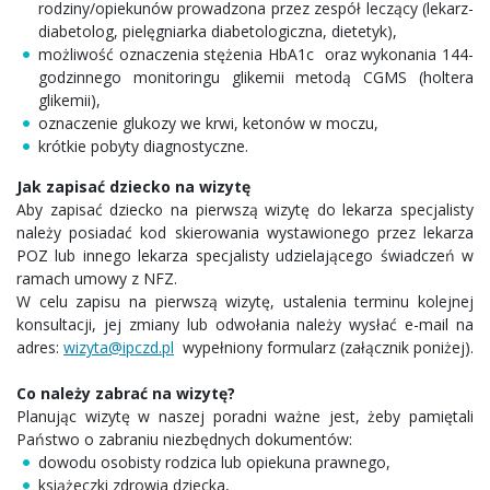
rodziny/opiekunów prowadzona przez zespół leczący (lekarz-
diabetolog, pielęgniarka diabetologiczna, dietetyk),
możliwość oznaczenia stężenia HbA1c oraz wykonania 144-
godzinnego monitoringu glikemii metodą CGMS (holtera
glikemii),
oznaczenie glukozy we krwi, ketonów w moczu,
krótkie pobyty diagnostyczne.
Jak zapisać dziecko na wizytę
Aby zapisać dziecko na pierwszą wizytę do lekarza specjalisty
należy posiadać kod skierowania wystawionego przez lekarza
POZ lub innego lekarza specjalisty udzielającego świadczeń w
ramach umowy z NFZ.
W celu zapisu na pierwszą wizytę, ustalenia terminu kolejnej
konsultacji, jej zmiany lub odwołania należy wysłać e-mail na
adres:
wizyta@ipczd.pl
wypełniony formularz (załącznik poniżej).
Co należy zabrać na wizytę?
Planując wizytę w naszej poradni ważne jest, żeby pamiętali
Państwo o zabraniu niezbędnych dokumentów:
dowodu osobisty rodzica lub opiekuna prawnego,
książeczki zdrowia dziecka,