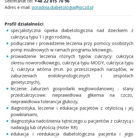
Sekretariat tel:
+48 22 815 70 96
Adres e-mail:
poradnia.diabetologia@ipczd.pl
Profil działalności
specjalistyczna opieka diabetologiczna nad dzieckiem z
cukrzycą typu 1 i jego rodziną,
podłączanie i prowadzenie leczenia przy pomocy osobistych
pomp insulinowych w ramach programu lekowego,
prowadzenie leczenia różnych typów cukrzycy: cukrzyca
okresu noworodkowego, cukrzyca typu MODY, cukrzyca typu
2, cukrzyca wtórna (m.in. po przeszczepach narządów, w
zaburzeniach endokrynologicznych i zespołach
genetycznych),
leczenie zaburzeń gospodarki węglowodanowej - stany
przedcukrzycowe: nieprawidłowa glikemia na czczo,
nieprawidłowa tolerancja glukozy,
diagnostyka, leczenie i edukacja pacjetów z otyłością i jej
powikłaniami,
diagnostyka nadciśnienia tętniczego u pacjentów z cukrzycą i
nadwagą lub otyłością (Hoter RR)
edukacja i reedukacja diabetologiczna pacjenta i jego