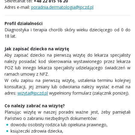
Sekretariat tel:
+48 22 815 16 20
Adres e-mail:
poradnia.dermatologia@ipczd.pl
Profil działalności
Diagnostyka i terapia chorób skóry wieku dziecięcego od 0 do
18 lat.
Jak zapisać dziecko na wizytę
Aby zapisać dziecko na pierwszą wizytę do lekarza specjalisty
należy posiadać kod skierowania wystawionego przez lekarza
POZ lub innego lekarza specjalisty udzielającego świadczeń w
ramach umowy z NFZ.
W celu zapisu na pierwszą wizytę, ustalenia terminu kolejnej
konsultacji, jej zmiany lub odwołania należy wysłać e-mail na
adres:
wizyta@ipczd.pl
wypełniony formularz (załącznik poniżej).
Co należy zabrać na wizytę?
Planując wizytę w naszej poradni ważne jest, żeby pamiętali
Państwo o zabraniu niezbędnych dokumentów:
dowodu osobisty rodzica lub opiekuna prawnego,
książeczki zdrowia dziecka,