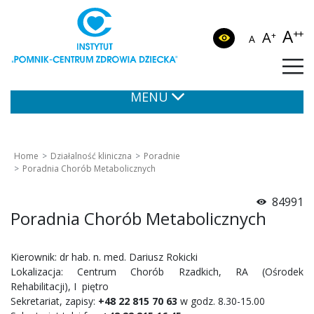
A
++
A
+
A
MENU
Home
Działalność kliniczna
Poradnie
Poradnia Chorób Metabolicznych
84991
Poradnia Chorób Metabolicznych
Kierownik: dr hab. n. med. Dariusz Rokicki
Lokalizacja: Centrum Chorób Rzadkich, RA (Ośrodek
Rehabilitacji), I piętro
Sekretariat, zapisy:
+48 22 815 70 63
w godz. 8.30-15.00