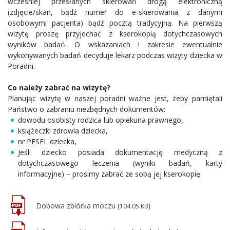
wcześniej przesłanych skierowań drogą elektroniczną
(zdjęcie/skan, bądź numer do e-skierowania z danymi
osobowymi pacjenta) bądź pocztą tradycyjną. Na pierwszą
wizytę proszę przyjechać z kserokopią dotychczasowych
wyników badań. O wskazaniach i zakresie ewentualnie
wykonywanych badań decyduje lekarz podczas wizyty dziecka w
Poradni.
Co należy zabrać na wizytę?
Planując wizytę w naszej poradni ważne jest, żeby pamiętali
Państwo o zabraniu niezbędnych dokumentów:
dowodu osobisty rodzica lub opiekuna prawnego,
książeczki zdrowia dziecka,
nr PESEL dziecka,
Jeśli dziecko posiada dokumentację medyczną z
dotychczasowego leczenia (wyniki badań, karty
informacyjne) – prosimy zabrać ze sobą jej kserokopię.
Dobowa zbiórka moczu
[104.05 KB]