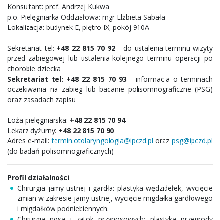
Konsultant: prof. Andrzej Kukwa
p.o. Pielęgniarka Oddziałowa: mgr Elżbieta Sabała
Lokalizacja: budynek E, piętro IX, pokój 910A
Sekretariat tel:
+48 22 815 70 92
- do ustalenia terminu wizyty
przed zabiegowej lub ustalenia kolejnego terminu operacji po
chorobie dziecka
Sekretariat tel: +48 22 815 70 93
- informacja o terminach
oczekiwania na zabieg lub badanie polisomnograficzne (PSG)
oraz zasadach zapisu
Loża pielęgniarska:
+48 22 815 70 94
Lekarz dyżurny:
+48 22 815 70 90
Adres e-mail:
termin.otolaryngologia@ipczd.pl
oraz
psg@ipczd.pl
(do badań polisomnograficznych)
Profil działalności
Chirurgia jamy ustnej i gardła: plastyka wędzidełek, wycięcie
zmian w zakresie jamy ustnej, wycięcie migdałka gardłowego
i migdałków podniebiennych.
Chirurgia nosa i zatok przynosowych: plastyka przegrody