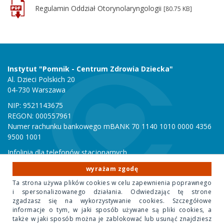
Regulamin Oddział Otorynolaryngologii
[80.75 KB]
Instytut "Pomnik - Centrum Zdrowia Dziecka"
Al. Dzieci Polskich 20
04-730 Warszawa
NIP: 9521143675
REGON: 000557961
Numer rachunku bankowego mBANK 70 1140 1010 0000 4356
9500 1001
Infolinia dla telefonów stacjonarnych
801 051 000
wyrażam zgodę
Infolinia dla telefonów komórkowych
Ta strona używa plików cookies w celu zapewnienia poprawnego
22 815 10 00
i spersonalizowanego działania. Odwiedzając tę strone
zgadzasz się na wykorzystywanie cookies. Szczegółowe
informacje o tym, w jaki sposób używane są pliki cookies, a
Copyright 2020 Instytut "Pomnik Centrum Zdrowia Dziecka"
także w jaki sposób można je zablokować lub usunąć znajdziesz