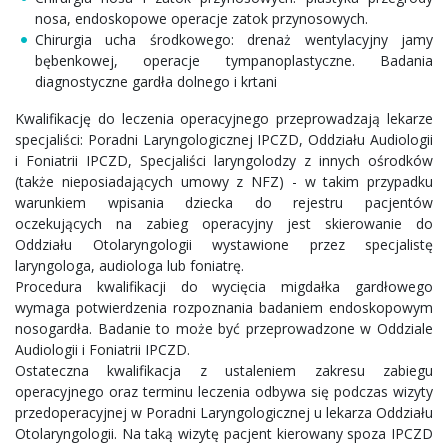
nosa, endoskopowe operacje zatok przynosowych.
Chirurgia ucha środkowego: drenaż wentylacyjny jamy
bębenkowej, operacje tympanoplastyczne. Badania
diagnostyczne gardła dolnego i krtani
Kwalifikację do leczenia operacyjnego przeprowadzają lekarze
specjaliści: Poradni Laryngologicznej IPCZD, Oddziału Audiologii
i Foniatrii IPCZD, Specjaliści laryngolodzy z innych ośrodków
(także nieposiadających umowy z NFZ) - w takim przypadku
warunkiem wpisania dziecka do rejestru pacjentów
oczekujących na zabieg operacyjny jest skierowanie do
Oddziału Otolaryngologii wystawione przez specjalistę
laryngologa, audiologa lub foniatrę.
Procedura kwalifikacji do wycięcia migdałka gardłowego
wymaga potwierdzenia rozpoznania badaniem endoskopowym
nosogardła. Badanie to może być przeprowadzone w Oddziale
Audiologii i Foniatrii IPCZD.
Ostateczna kwalifikacja z ustaleniem zakresu zabiegu
operacyjnego oraz terminu leczenia odbywa się podczas wizyty
przedoperacyjnej w Poradni Laryngologicznej u lekarza Oddziału
Otolaryngologii. Na taką wizytę pacjent kierowany spoza IPCZD