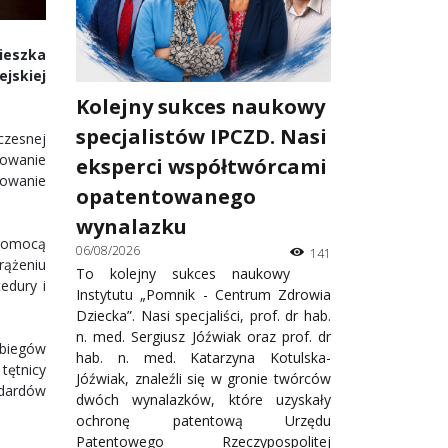
ieszka
jskiej
Kolejny sukces naukowy
specjalistów IPCZD. Nasi
czesnej
sowanie
eksperci współtwórcami
rowanie
opatentowanego
wynalazku
 pomocą
06/08/2026
141
rążeniu
To kolejny sukces naukowy
edury i
Instytutu „Pomnik - Centrum Zdrowia
Dziecka”. Nasi specjaliści, prof. dr hab.
n. med. Sergiusz Jóźwiak oraz prof. dr
biegów
hab. n. med. Katarzyna Kotulska-
tętnicy
Jóźwiak, znaleźli się w gronie twórców
ndardów
dwóch wynalazków, które uzyskały
ochronę patentową Urzędu
Patentowego Rzeczypospolitej