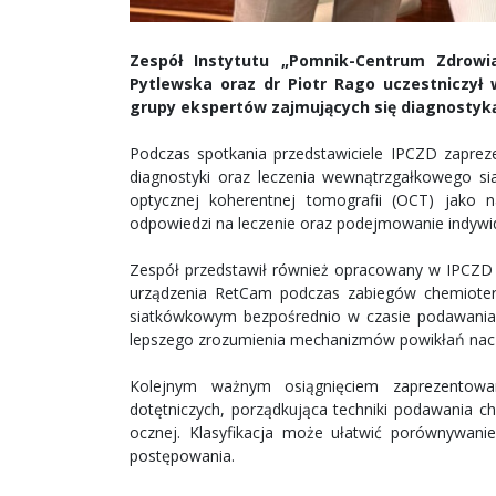
Zespół Instytutu „Pomnik-Centrum Zdrowi
Pytlewska oraz dr Piotr Rago uczestniczył 
grupy ekspertów zajmujących się diagnostyką
Podczas spotkania przedstawiciele IPCZD zaprez
diagnostyki oraz leczenia wewnątrzgałkowego s
optycznej koherentnej tomografii (OCT) jako 
odpowiedzi na leczenie oraz podejmowanie indywid
Zespół przedstawił również opracowany w IPCZD
urządzenia RetCam podczas zabiegów chemiotera
siatkówkowym bezpośrednio w czasie podawania l
lepszego zrozumienia mechanizmów powikłań nac
Kolejnym ważnym osiągnięciem zaprezentowa
dotętniczych, porządkująca techniki podawania c
ocznej. Klasyfikacja może ułatwić porównywan
postępowania.