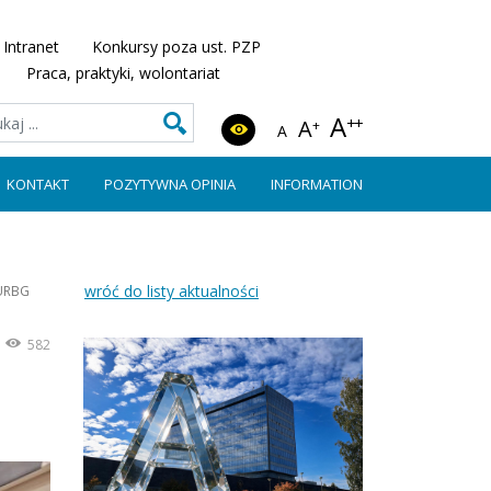
Intranet
Konkursy poza ust. PZP
Praca, praktyki, wolontariat
A
++
A
+
A
KONTAKT
POZYTYWNA OPINIA
INFORMATION
wróć do listy aktualności
EURBG
582