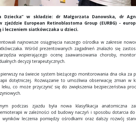
a Dziecka” w składzie: dr Małgorzata Danowska, dr Agn
w zjeździe European Retinoblastoma Group (EURBG) - europe
 i leczeniem siatkówczaka u dzieci.
entowali najnowsze osiągnięcia naszego ośrodka w zakresie nowo
iatkówczaka. Wśród prezentowanych zagadnień znalazło się zasto
narzędzia wspierającego ocenę zaawansowania choroby, monito
ualnych decyzji terapeutycznych.
 pierwszy na świecie system bieżącego monitorowania dna oka za
pii dotętniczej. Rozwiązanie to umożliwia obserwację zmian w k
eku, co może przyczynić się do zwiększenia bezpieczeństwa proc
zyniowych.
nym podczas zjazdu była nowa klasyfikacja anatomiczna za
hemioterapii w zależności od budowy naczyń i sposobu dotarcia do 
ie wyników leczenia pomiędzy ośrodkami oraz dalszy rozwój sta