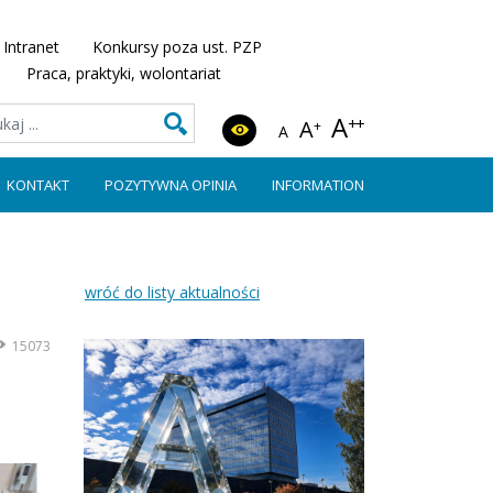
Intranet
Konkursy poza ust. PZP
Praca, praktyki, wolontariat
A
++
A
+
A
KONTAKT
POZYTYWNA OPINIA
INFORMATION
wróć do listy aktualności
15073