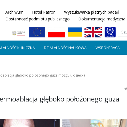
Archiwum
Hotel Patron
Wyszukiwarka płatnych badań
Dostępność podmiotu publicznego
Dokumentacja medyczna
AŁALNOŚĆ KLINICZNA
DZIAŁALNOŚĆ NAUKOWA
WSPÓŁPRACA
moablacja głęboko położonego guza mózgu u dziecka
Termoablacja głęboko położonego guza