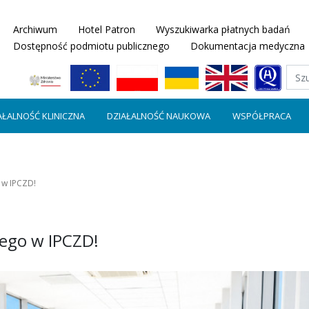
Archiwum
Hotel Patron
Wyszukiwarka płatnych badań
Dostępność podmiotu publicznego
Dokumentacja medyczna
AŁALNOŚĆ KLINICZNA
DZIAŁALNOŚĆ NAUKOWA
WSPÓŁPRACA
 w IPCZD!
nego w IPCZD!