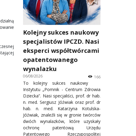
dzialną
rowanie
Kolejny sukces naukowy
specjalistów IPCZD. Nasi
czesnej
eksperci współtwórcami
tającej
opatentowanego
wynalazku
06/08/2026
166
To kolejny sukces naukowy
Instytutu „Pomnik - Centrum Zdrowia
Dziecka”. Nasi specjaliści, prof. dr hab.
n. med. Sergiusz Jóźwiak oraz prof. dr
hab. n. med. Katarzyna Kotulska-
Jóźwiak, znaleźli się w gronie twórców
dwóch wynalazków, które uzyskały
ochronę patentową Urzędu
Patentowego Rzeczypospolitej