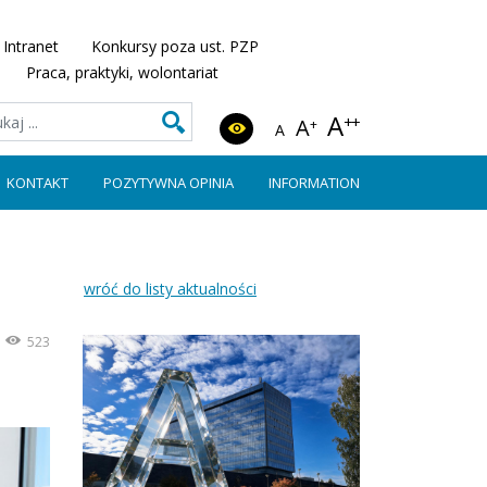
Intranet
Konkursy poza ust. PZP
Praca, praktyki, wolontariat
A
++
A
+
A
KONTAKT
POZYTYWNA OPINIA
INFORMATION
wróć do listy aktualności
523