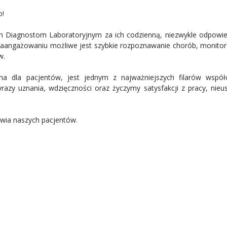
o!
 Diagnostom Laboratoryjnym za ich codzienną, niezwykle odpowie
 i zaangażowaniu możliwe jest szybkie rozpoznawanie chorób, monito
w.
a dla pacjentów, jest jednym z najważniejszych filarów współ
zy uznania, wdzięczności oraz życzymy satysfakcji z pracy, nieus
owia naszych pacjentów.