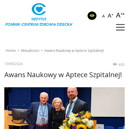
A
++
A
+
A
Home
Aktualności
Awans Naukowy w Aptece Szpitalnej!
19/06/2026
635
Awans Naukowy w Aptece Szpitalnej!