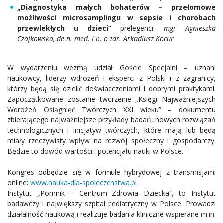
„Diagnostyka małych bohaterów – przełomowe
możliwości microsamplingu w sepsie i chorobach
przewlekłych u dzieci”
prelegenci:
mgr Agnieszka
Czajkowska, de n. med. i n. o zdr. Arkadiusz Kocur
W wydarzeniu wezmą udział Goście Specjalni – uznani
naukowcy, liderzy wdrożeń i eksperci z Polski i z zagranicy,
którzy będą się dzielić doświadczeniami i dobrymi praktykami.
Zapoczątkowane zostanie tworzenie „Księgi Najważniejszych
Wdrożeń Osiągnięć Twórczych XXI wieku” – dokumentu
zbierającego najważniejsze przykłady badań, nowych rozwiązań
technologicznych i inicjatyw twórczych, które mają lub będą
miały rzeczywisty wpływ na rozwój społeczny i gospodarczy.
Będzie to dowód wartości i potencjału nauki w Polsce.
Kongres odbędzie się w formule hybrydowej z transmisjami
online:
www.nauka-dla-spoleczenstwa.pl
Instytut „Pomnik – Centrum Zdrowia Dziecka”, to Instytut
badawczy i największy szpital pediatryczny w Polsce. Prowadzi
działalność naukową i realizuje badania kliniczne wspierane m.in.