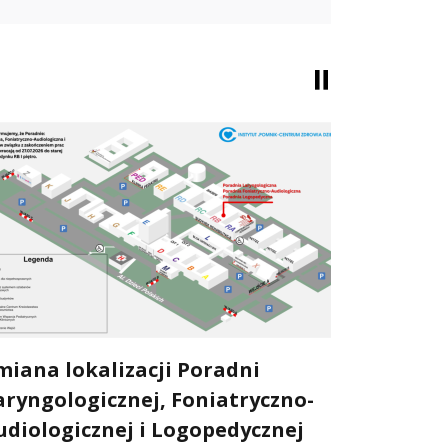
⏸
miana lokalizacji Poradni
EPTRI s
aryngologicznej, Foniatryczno-
IPCZD
24/07/2026
udiologicznej i Logopedycznej
Zgromadzen