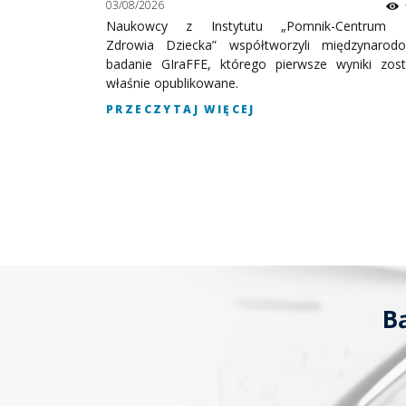
03/08/2026
a”
Naukowcy z Instytutu „Pomnik-Centrum
13
Zdrowia Dziecka” współtworzyli międzynarod
iedzinie
badanie GIraFFE, którego pierwsze wyniki zost
nkursie ofert
właśnie opublikowane.
ch na rzecz
trum Zdrowia
PRZECZYTAJ WIĘCEJ
B