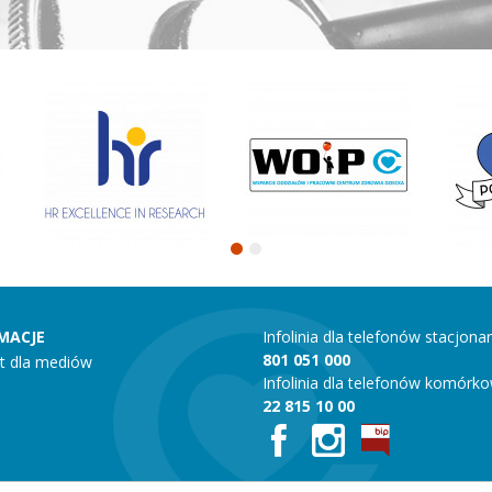
MACJE
Infolinia dla telefonów stacjona
801 051 000
t dla mediów
Infolinia dla telefonów komórk
22 815 10 00