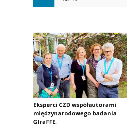
nie
Eksperci CZD współautorami
a rzecz
międzynarodowego badania
mnik –
GIraFFE.