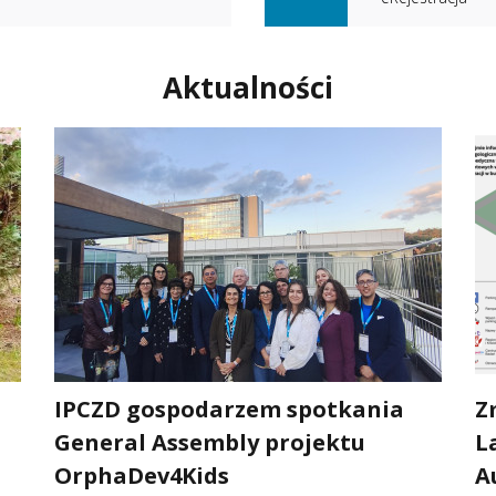
Aktualności
IPCZD gospodarzem spotkania
Z
General Assembly projektu
L
OrphaDev4Kids
A