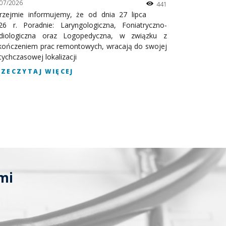
/07/2026
441
European P
rzejmie informujemy, że od dnia 27 lipca
Infrastructur
26 r. Poradnie: Laryngologiczna, Foniatryczno-
diologiczna oraz Logopedyczna, w związku z
PRZECZYT
kończeniem prac remontowych, wracają do swojej
tychczasowej lokalizacji
RZECZYTAJ WIĘCEJ
mi