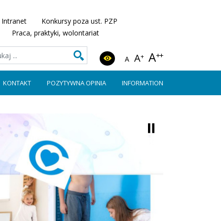
Intranet
Konkursy poza ust. PZP
Praca, praktyki, wolontariat
A
++
A
+
A
KONTAKT
POZYTYWNA OPINIA
INFORMATION
⏸