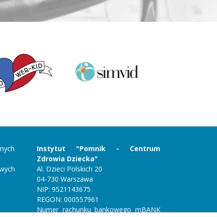
rnych
Instytut "Pomnik - Centrum
Zdrowia Dziecka"
owych
Al. Dzieci Polskich 20
04-730 Warszawa
NIP: 9521143675
REGON: 000557961
Numer rachunku bankowego mBANK