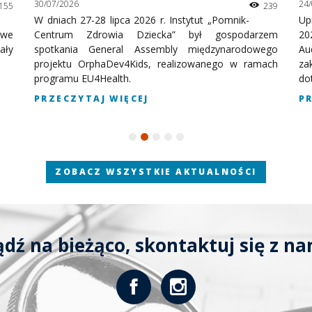
30/07/2026
24
155
239
W dniach 27-28 lipca 2026 r. Instytut „Pomnik-
Up
owe
Centrum Zdrowia Dziecka” był gospodarzem
20
ały
spotkania General Assembly międzynarodowego
Au
projektu OrphaDev4Kids, realizowanego w ramach
za
programu EU4Health.
do
PRZECZYTAJ WIĘCEJ
P
ZOBACZ WSZYSTKIE AKTUALNOŚCI
ądź na bieżąco, skontaktuj się z na